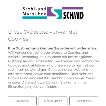
Diese Webseite verwendet
Cookies
Ihre Zustimmung können Sie jederzeit widerrufen.
Wir verwenden auf dieser Webseite Cookies und
weitere Technologien, um Ihnen ein bestmögliches
Datenschutzerklärung
Nutzungserlebnis zu bieten. Sie können das Setzen von
Cookies auch ablehnen und unsere Seite nur mit den
Wir bedanken uns für Ihren Besuch bei Stahl- und
technisch notwendigen Cookies nutzen. Weitere
Informationen, sowie eine detaillierte Übersicht der
Metallbau Schmid GmbH. Der sichere Umgang mit
Cookies und eingesetzten Technologien finden Sie in
Ihren Daten ist uns besonders wichtig. Wir möchten
unserer
Datenschutzerklärung
. Sie können Ihre
Sie daher hiermit ausführlich über die Verwendung
Einstellungen
jederzeit ändern.
Ihrer Daten bei dem Besuch unseres Webauftritts
informieren.
Ablehnen
Ablehnen
Einstellungen
Akzeptieren