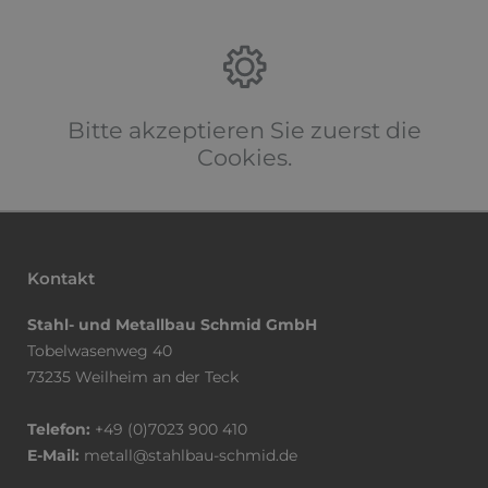
Mitar
abgeli
Auch 
Chefs
seine
man b
Bitte akzeptieren Sie zuerst die
Firma
Cookies.
Rechn
Bei d
meine
benöt
klapp
Kontakt
Dank
Stahl- und Metallbau Schmid GmbH
Tobelwasenweg 40
73235 Weilheim an der Teck
Telefon:
+49 (0)7023 900 410
E-Mail:
metall@stahlbau-schmid.de