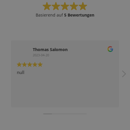
Basierend auf
5 Bewertungen
Thomas Salomon
2023-04-20
null
Kompe
für a
Herr 
Koord
Handw
Weite
damit
Stati
absch
Teras
hierfü