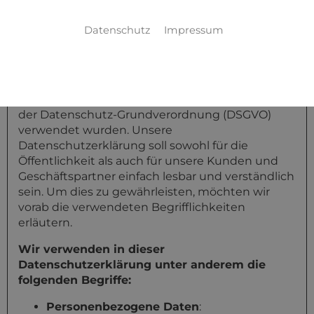
1 Begriffsbestimmungen
Datenschutz
Impressum
Die Datenschutzerklärung der Stahl- und
Metallbau Schmid GmbH beruht auf den
Begrifflichkeiten, die durch den Europäischen
Richtlinien- und Verordnungsgeber beim Erlass
der Datenschutz-Grundverordnung (DSGVO)
verwendet wurden. Unsere
Datenschutzerklärung soll sowohl für die
Öffentlichkeit als auch für unsere Kunden und
Geschäftspartner einfach lesbar und verständlich
sein. Um dies zu gewährleisten, möchten wir
vorab die verwendeten Begrifflichkeiten
erläutern.
Wir verwenden in dieser
Datenschutzerklärung unter anderem die
folgenden Begriffe:
Personenbezogene Daten
: