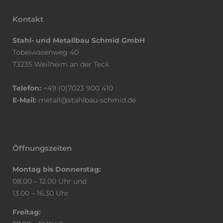
benö
klap
Kontakt
Dan
Stahl- und Metallbau Schmid GmbH
Tobelwasenweg 40
73235 Weilheim an der Teck
Telefon:
+49 (0)7023 900 410
E-Mail:
metall@stahlbau-schmid.de
Öffnungszeiten
Montag bis Donnerstag:
08.00 – 12.00 Uhr und
13.00 – 16.30 Uhr
Freitag: